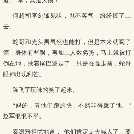
道：“草，真是欠揍！”
何超和李剑锋见状，也不客气，纷纷揍了上
去。
蛇哥和光头男虽然也能打，但是本来就喝了
酒，身体有些飘，再加上人数劣势，马上就被打
倒在地，挟着尾巴逃走了，只是在临走前，蛇哥
眼神出现利芒。
陈飞宇玩味的笑了起来。
“妈的，算他们跑的快，不然非得废了他。”
赵军恨恨不平。
秦澹雅担忧地道：“他们肯定是去喊人了，要