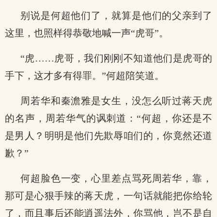
别说是何超他们了，就算是他们的父亲到了
这里，也照样得恭敬地喊一声“虎哥”。
“虎……虎哥，我们刚刚不知道他们是虎哥的
手下，这才多有得罪。”何超陪笑道。
周若华和秦澹雅是女生，没怎么听过蒋天虎
的名声，周若华气的讽刺道：“何超，你还是不
是男人？明明是他们先欺辱咱们的，你竟然还道
歉？”
何超脸色一变，心里差点骂死周若华，靠，
那可是心狠手辣的蒋天虎，一句话就能把你给轮
了，而且事后还能逍遥法外，你骂他，岂不是自