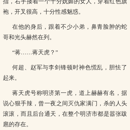
指，右手搂着一个十分妩媚的女人，穿着红色旗
袍，开叉很高，十分性感魅惑。
在他的身后，跟着不少小弟，鼻青脸肿的蛇
哥和光头赫然在列。
“蒋……蒋天虎？”
何超、赵军与李剑锋顿时神色慌乱，胆怯了
起来。
蒋天虎号称明济第一虎，道上赫赫有名，据
说心狠手辣，曾一夜之间灭仇家满门，杀的人头
滚滚，而且后台通天，在整个明济市都是嚣张跋
扈的存在。