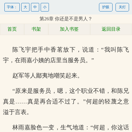
字体：
大
中
小
护眼
关灯
第26章 你还是不是男人？
首页
书架
加入书签
返回目录
陈飞宇把手中香茗放下，说道：“我叫陈飞
宇，在雨嘉小姨的店里当服务员。”
赵军等人鄙夷地嘲笑起来。
“原来是服务员，嗯，这个职业不错，和陈兄
真是……真是再合适不过了。”何超的轻蔑之意
溢于言表。
林雨嘉脸色一变，生气地道：“何超，你这话